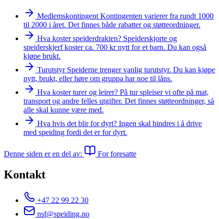
Medlemskontingent
Kontingenten varierer fra rundt 1000
til 2000 i året. Det finnes både rabatter og støtteordninger.
Hva koster speiderdrakten?
Speiderskjorte og
speiderskjerf koster ca. 700 kr nytt for et barn. Du kan også
kjøpe brukt.
Turutstyr
Speiderne trenger vanlig turutstyr. Du kan kjøpe
nytt, brukt, eller høre om gruppa har noe til låns.
Hva koster turer og leirer?
På tur spleiser vi ofte på mat,
transport og andre felles utgifter. Det finnes støtteordninger, så
alle skal kunne være med.
Hva hvis det blir for dyrt?
Ingen skal hindres i å drive
med speiding fordi det er for dyrt.
Denne siden er en del av:
For foresatte
Kontakt
+47 22 99 22 30
nsf@speiding.no