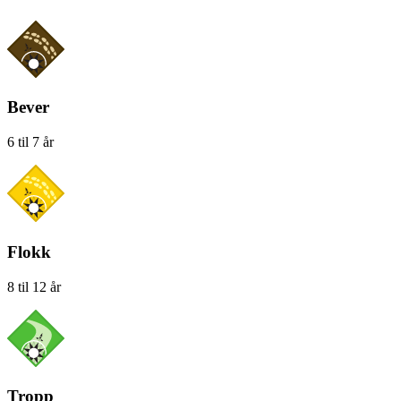
Bever
6 til 7 år
Flokk
8 til 12 år
Tropp