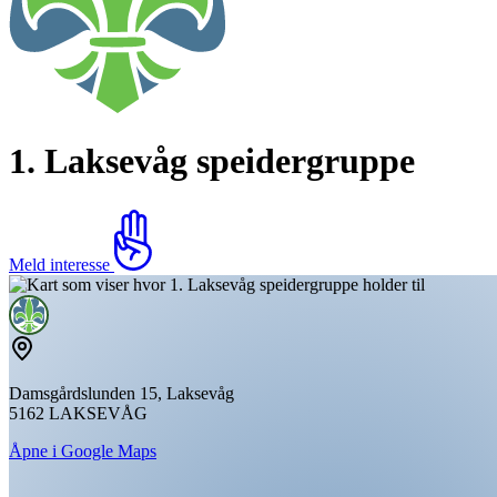
1. Laksevåg speidergruppe
Meld interesse
Damsgårdslunden 15, Laksevåg
5162 LAKSEVÅG
Åpne i Google Maps