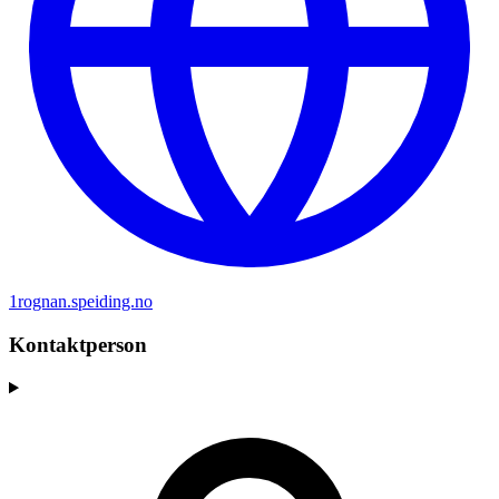
1rognan.speiding.no
Kontaktperson