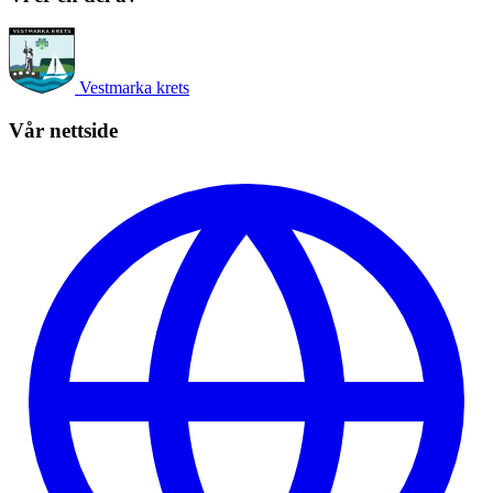
Vestmarka krets
Vår nettside