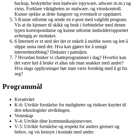
backup, beskyttelse mot malware (spyware, adware m.m.) og
virus. Forklare viktigheten av malware- og viruskontroll.
Kunne sjekke at dette fungerer og eventuelt er oppdatert.
5
Kunne utforme og sende en e-post med valgfritt program.
Vis at du kjenner til skikk og bruk i forbindelse med denne
typen korrespondanse og kunne utforme innholdet/oppsettet
avhengig av mottaker.
6
Internett er et sted der det er enkelt å mobbe noen og lett å
slippe unna med det. Hva kan gjøres for å unngå
internettmobbing? Diskuter i patruljen.
7
Hvordan bruker vi chatteprogrammer i dag? Hvorfor kan
det være lurt å bruke et alias når man snakker med andre?
Hva slags opplysninger bør man være forsiktig med å gi fra
seg?
Programmål
Kreativitet
K-6: Utvikle forståelse for muligheter og risikoer knyttet til
den teknologiske utviklingen.
Vennskap
V-4: Utvikle dine kommunikasjonsevner.
V-5: Utvikle forståelse og respekt for andres grenser og
behov, og vis hensyn i kontakt med andre.