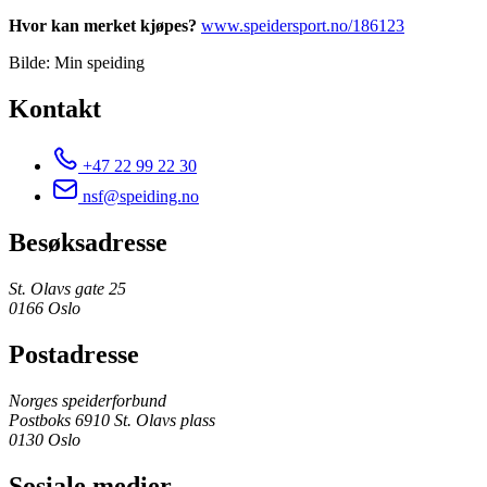
Hvor kan merket kjøpes?
www.speidersport.no/186123
Bilde: Min speiding
Kontakt
+47 22 99 22 30
nsf@speiding.no
Besøksadresse
St. Olavs gate 25
0166 Oslo
Postadresse
Norges speiderforbund
Postboks 6910 St. Olavs plass
0130 Oslo
Sosiale medier