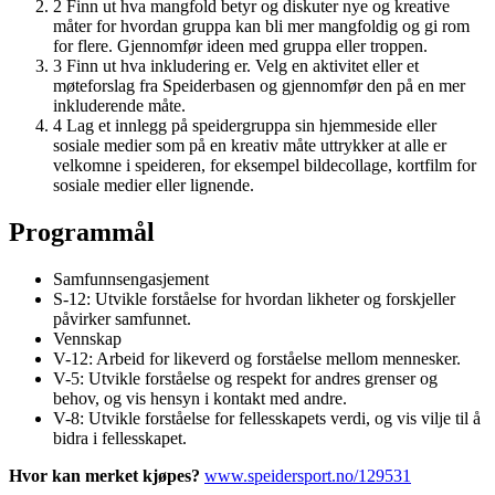
2
Finn ut hva mangfold betyr og diskuter nye og kreative
måter for hvordan gruppa kan bli mer mangfoldig og gi rom
for flere. Gjennomfør ideen med gruppa eller troppen.
3
Finn ut hva inkludering er. Velg en aktivitet eller et
møteforslag fra Speiderbasen og gjennomfør den på en mer
inkluderende måte.
4
Lag et innlegg på speidergruppa sin hjemmeside eller
sosiale medier som på en kreativ måte uttrykker at alle er
velkomne i speideren, for eksempel bildecollage, kortfilm for
sosiale medier eller lignende.
Programmål
Samfunnsengasjement
S-12: Utvikle forståelse for hvordan likheter og forskjeller
påvirker samfunnet.
Vennskap
V-12: Arbeid for likeverd og forståelse mellom mennesker.
V-5: Utvikle forståelse og respekt for andres grenser og
behov, og vis hensyn i kontakt med andre.
V-8: Utvikle forståelse for fellesskapets verdi, og vis vilje til å
bidra i fellesskapet.
Hvor kan merket kjøpes?
www.speidersport.no/129531