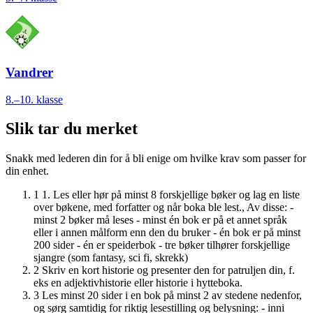
Vandrer
8.–10. klasse
Slik tar du merket
Snakk med lederen din for å bli enige om hvilke krav som passer for
din enhet.
1
1. Les eller hør på minst 8 forskjellige bøker og lag en liste
over bøkene, med forfatter og når boka ble lest., Av disse: -
minst 2 bøker må leses - minst én bok er på et annet språk
eller i annen målform enn den du bruker - én bok er på minst
200 sider - én er speiderbok - tre bøker tilhører forskjellige
sjangre (som fantasy, sci fi, skrekk)
2
Skriv en kort historie og presenter den for patruljen din, f.
eks en adjektivhistorie eller historie i hytteboka.
3
Les minst 20 sider i en bok på minst 2 av stedene nedenfor,
og sørg samtidig for riktig lesestilling og belysning: - inni