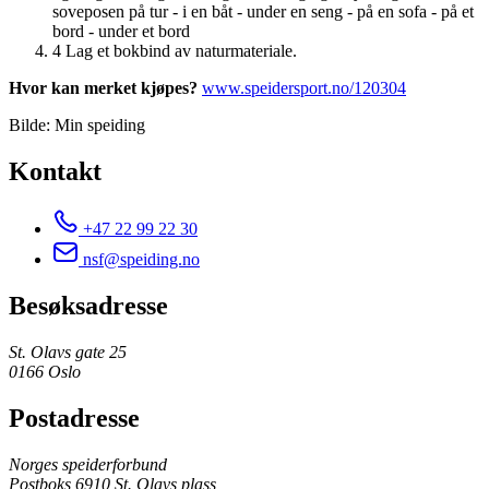
soveposen på tur - i en båt - under en seng - på en sofa - på et
bord - under et bord
4
Lag et bokbind av naturmateriale.
Hvor kan merket kjøpes?
www.speidersport.no/120304
Bilde: Min speiding
Kontakt
+47 22 99 22 30
nsf@speiding.no
Besøksadresse
St. Olavs gate 25
0166 Oslo
Postadresse
Norges speiderforbund
Postboks 6910 St. Olavs plass