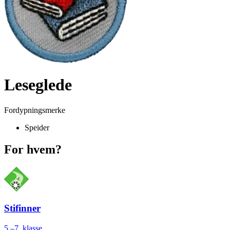
Leseglede
Fordypningsmerke
Speider
For hvem?
Stifinner
5.–7. klasse