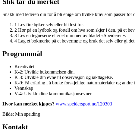
Slik tar du merket
Snakk med lederen din for å bli enige om hvilke krav som passer for d
1
Les fire bøker selv eller bli lest for.
2
Hør på en lydbok og fortell om hva som skjer i den, på et be
3
Les en tegneserie eller et nummer av bladet «Speideren».
4
Lag et bokmerke på et bevermøte og bruk det selv eller gi det 
Programmål
Kreativitet
K-2: Utvikle hukommelsen din.
K-3: Utvikle din evne til observasjon og iakttagelse.
K-9: Få erfaring i å bruke forskjellige naturmaterialer og andre 
Vennskap
V-4: Utvikle dine kommunikasjonsevner.
Hvor kan merket kjøpes?
www.speidersport.no/120303
Bilde: Min speiding
Kontakt