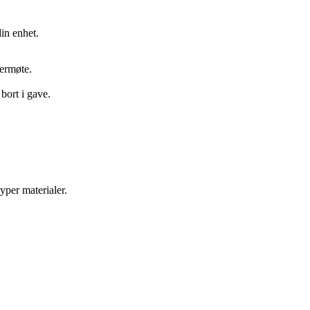
in enhet.
vermøte.
bort i gave.
typer materialer.