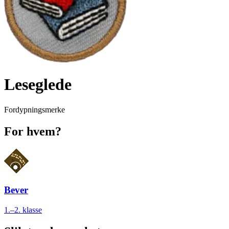
Leseglede
Fordypningsmerke
For hvem?
Bever
1.–2. klasse