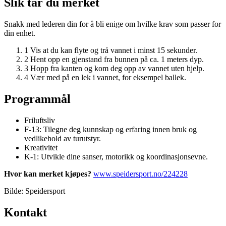
Slik tar du merket
Snakk med lederen din for å bli enige om hvilke krav som passer for
din enhet.
1
Vis at du kan flyte og trå vannet i minst 15 sekunder.
2
Hent opp en gjenstand fra bunnen på ca. 1 meters dyp.
3
Hopp fra kanten og kom deg opp av vannet uten hjelp.
4
Vær med på en lek i vannet, for eksempel ballek.
Programmål
Friluftsliv
F-13: Tilegne deg kunnskap og erfaring innen bruk og
vedlikehold av turutstyr.
Kreativitet
K-1: Utvikle dine sanser, motorikk og koordinasjonsevne.
Hvor kan merket kjøpes?
www.speidersport.no/224228
Bilde: Speidersport
Kontakt