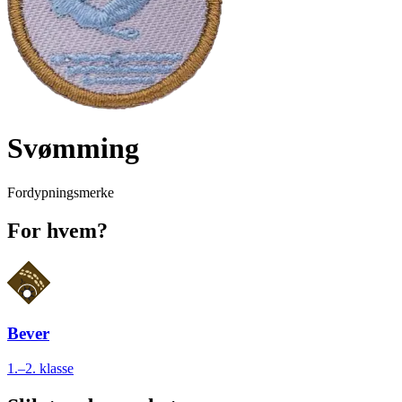
Svømming
Fordypningsmerke
For hvem?
Bever
1.–2. klasse