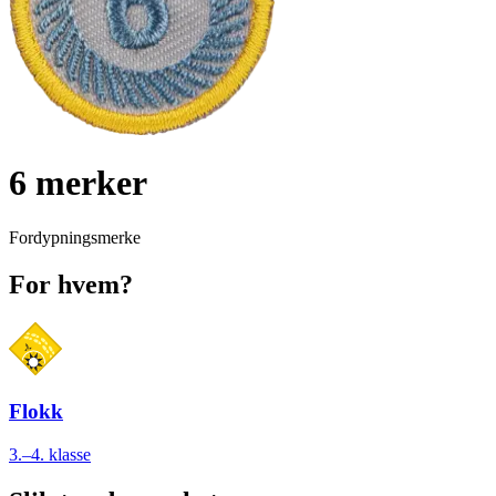
6 merker
Fordypningsmerke
For hvem?
Flokk
3.–4. klasse