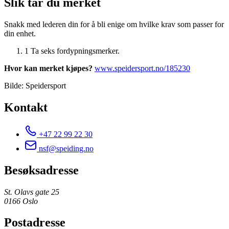
Slik tar du merket
Snakk med lederen din for å bli enige om hvilke krav som passer for
din enhet.
1
Ta seks fordypningsmerker.
Hvor kan merket kjøpes?
www.speidersport.no/185230
Bilde: Speidersport
Kontakt
+47 22 99 22 30
nsf@speiding.no
Besøksadresse
St. Olavs gate 25
0166 Oslo
Postadresse