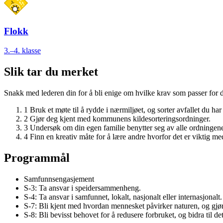
Flokk
3.–4. klasse
Slik tar du merket
Snakk med lederen din for å bli enige om hvilke krav som passer for d
1
Bruk et møte til å rydde i nærmiljøet, og sorter avfallet du har
2
Gjør deg kjent med kommunens kildesorteringsordninger.
3
Undersøk om din egen familie benytter seg av alle ordningene s
4
Finn en kreativ måte for å lære andre hvorfor det er viktig me
Programmål
Samfunnsengasjement
S-3: Ta ansvar i speidersammenheng.
S-4: Ta ansvar i samfunnet, lokalt, nasjonalt eller internasjonalt.
S-7: Bli kjent med hvordan mennesket påvirker naturen, og gjør
S-8: Bli bevisst behovet for å redusere forbruket, og bidra til d