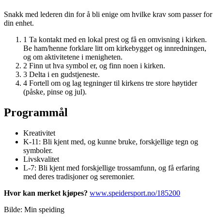
Snakk med lederen din for å bli enige om hvilke krav som passer for
din enhet.
1
Ta kontakt med en lokal prest og få en omvisning i kirken.
Be ham/henne forklare litt om kirkebygget og innredningen,
og om aktivitetene i menigheten.
2
Finn ut hva symbol er, og finn noen i kirken.
3
Delta i en gudstjeneste.
4
Fortell om og lag tegninger til kirkens tre store høytider
(påske, pinse og jul).
Programmål
Kreativitet
K-11: Bli kjent med, og kunne bruke, forskjellige tegn og
symboler.
Livskvalitet
L-7: Bli kjent med forskjellige trossamfunn, og få erfaring
med deres tradisjoner og seremonier.
Hvor kan merket kjøpes?
www.speidersport.no/185200
Bilde: Min speiding