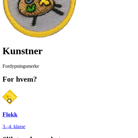
Kunstner
Fordypningsmerke
For hvem?
Flokk
3.–4. klasse