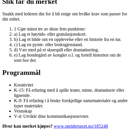
Slik tar du merket
Snakk med lederen din for å bli enige om hvilke krav som passer for
din enhet.
1
Gjør minst tre av disse fem punktene:
a)
Lag et høytids- eller gratulasjonskort.
b)
Lag et bilde om en opplevelse eller en historie fra en tur.
c)
Lag en pynte- eller bruksgjenstand.
d)
Vær med på et skuespill eller dramatisering.
e)
Lag bondegård av kongler o.l. og fortell historien om de
som bor der.
Programmål
Kreativitet
K-15: Få erfaring med å spille teater, mime, dramatisere eller
lignende.
K-9: Få erfaring i å bruke forskjellige naturmaterialer og andre
typer materialer.
Vennskap
V-4: Utvikle dine kommunikasjonsevner.
Hvor kan merket kjøpes?
www.speidersport.no/185248