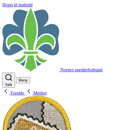
Hopp til innhold
Norges speiderforbund
Meny
Søk
Forside
Merker