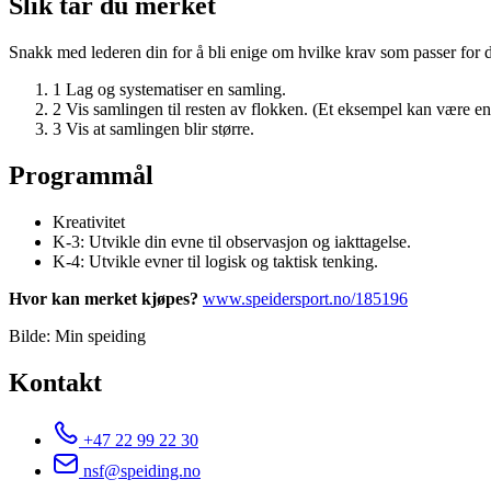
Slik tar du merket
Snakk med lederen din for å bli enige om hvilke krav som passer for d
1
Lag og systematiser en samling.
2
Vis samlingen til resten av flokken. (Et eksempel kan være en s
3
Vis at samlingen blir større.
Programmål
Kreativitet
K-3: Utvikle din evne til observasjon og iakttagelse.
K-4: Utvikle evner til logisk og taktisk tenking.
Hvor kan merket kjøpes?
www.speidersport.no/185196
Bilde: Min speiding
Kontakt
+47 22 99 22 30
nsf@speiding.no