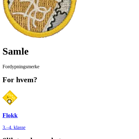
Samle
Fordypningsmerke
For hvem?
Flokk
3.–4. klasse