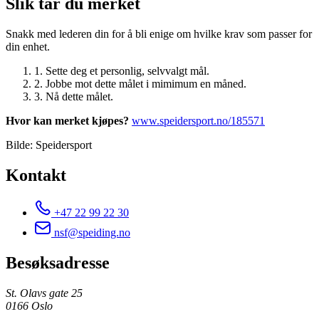
Slik tar du merket
Snakk med lederen din for å bli enige om hvilke krav som passer for
din enhet.
1.
Sette deg et personlig, selvvalgt mål.
2.
Jobbe mot dette målet i mimimum en måned.
3.
Nå dette målet.
Hvor kan merket kjøpes?
www.speidersport.no/185571
Bilde: Speidersport
Kontakt
+47 22 99 22 30
nsf@speiding.no
Besøksadresse
St. Olavs gate 25
0166 Oslo