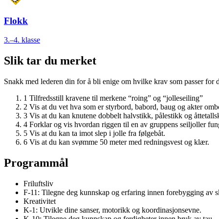
Flokk
3.–4. klasse
Slik tar du merket
Snakk med lederen din for å bli enige om hvilke krav som passer for d
1
Tilfredsstill kravene til merkene “roing” og “jolleseiling”
2
Vis at du vet hva som er styrbord, babord, baug og akter ombo
3
Vis at du kan knutene dobbelt halvstikk, pålestikk og åttetall
4
Forklar og vis hvordan riggen til en av gruppens seiljoller fu
5
Vis at du kan ta imot slep i jolle fra følgebåt.
6
Vis at du kan svømme 50 meter med redningsvest og klær.
Programmål
Friluftsliv
F-11: Tilegne deg kunnskap og erfaring innen forebygging av s
Kreativitet
K-1: Utvikle dine sanser, motorikk og koordinasjonsevne.
K-10: Tilegne deg kunnskap og ferdigheter innen bruk av tau.