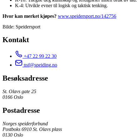
K-4: Utvikle evner til logisk og taktisk tenking.
Hvor kan merket kjøpes?
www.speidersport.no/142756
Bilde: Speidersport
Kontakt
+47 22 99 22 30
nsf@speiding.no
Besøksadresse
St. Olavs gate 25
0166 Oslo
Postadresse
Norges speiderforbund
Postboks 6910 St. Olavs plass
0130 Oslo